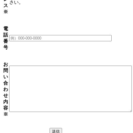
さい。
ス
※
電
話
番
号
お
問
い
合
わ
せ
内
容
※