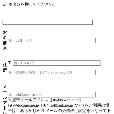
る] ボタンを押してください。
お
名
前
※
〒
住
所
メ
ー
ル
※携帯メールアドレス ([★@ezweb.ne.jp]
ア
[★@docomo.ne.jp] [★@softbank.ne.jp]など) をご利用の場
ド
合は、あらかじめPCメールの受信許可設定を行なって下
レ