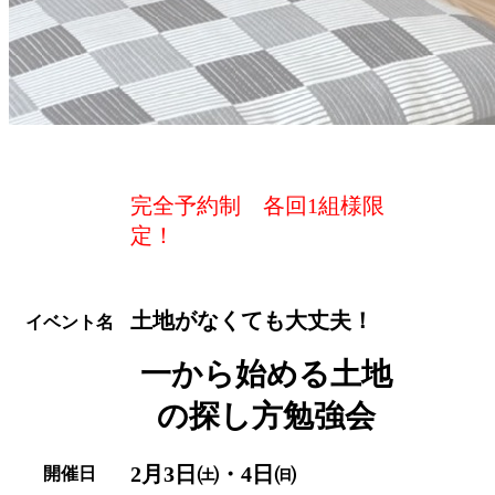
完全予約制 各回1組様限
定！
土地がなくても大丈夫！
イベント名
一から始める土地
の探し方
勉強会
2月3日㈯・4日㈰
開催日