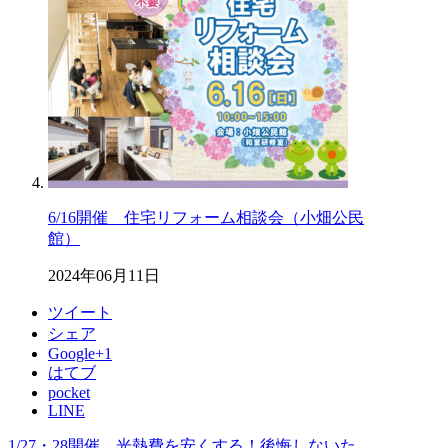
6/16開催 住宅リフォーム相談会（小畑公民
館）
2024年06月11日
ツイート
シェア
Google+1
はてブ
pocket
LINE
1/27・28開催 光熱費を安くする！後悔しないた