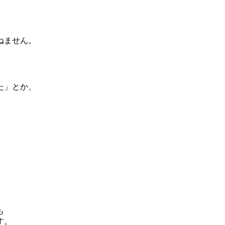
ねません。
た」とか、
も
す。