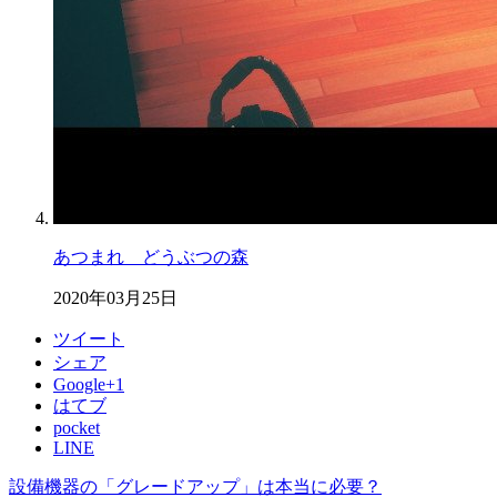
あつまれ どうぶつの森
2020年03月25日
ツイート
シェア
Google+1
はてブ
pocket
LINE
設備機器の「グレードアップ」は本当に必要？