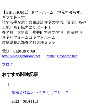
【GIFT HOME】ギフトホーム 地元で暮らす。
ギフで暮らす。
誰でも手が届く自由設計住宅の提供。資金計画や
土地計画も協力にサポート！
養老町 大垣市 垂井町で注文住宅 新築住宅
住宅リフォームはギフトホーム
岐阜県養老郡養老町大坪５５９
電話 0120-39-0768
http://www.gift-home.net
mail@gift-home.net
ブログ
おすすめ関連記事
鉢植え植栽という考えもアリ！？
2022年08月11日