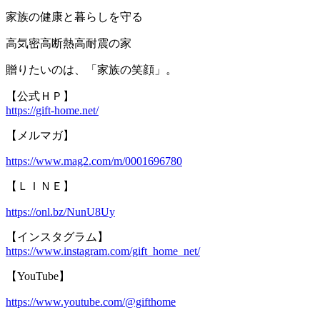
家族の健康と暮らしを守る
高気密高断熱高耐震の家
贈りたいのは、「家族の笑顔」。
【公式ＨＰ】
https://gift-home.net/
【メルマガ】
https://www.mag2.com/m/0001696780
【ＬＩＮＥ】
https://onl.bz/NunU8Uy
【インスタグラム】
https://www.instagram.com/gift_home_net/
【YouTube】
https://www.youtube.com/@gifthome