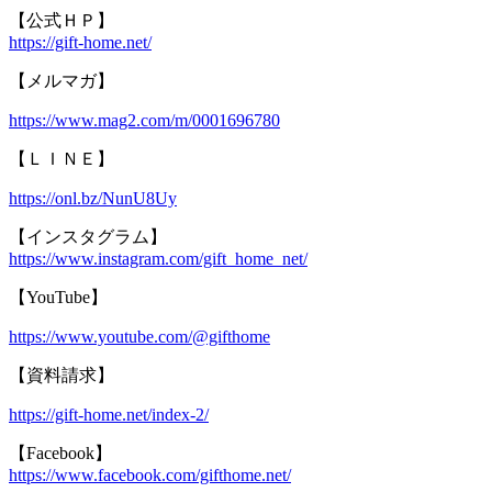
【公式ＨＰ】
https://gift-home.net/
【メルマガ】
https://www.mag2.com/m/0001696780
【ＬＩＮＥ】
https://onl.bz/NunU8Uy
【インスタグラム】
https://www.instagram.com/gift_home_net/
【YouTube】
https://www.youtube.com/@gifthome
【資料請求】
https://gift-home.net/index-2/
【Facebook】
https://www.facebook.com/gifthome.net/