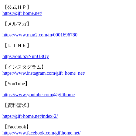
【公式ＨＰ】
https://gift-home.net/
【メルマガ】
https://www.mag2.com/m/0001696780
【ＬＩＮＥ】
https://onl.bz/NunU8Uy
【インスタグラム】
https://www.instagram.com/gift_home_net/
【YouTube】
https://www.youtube.com/@gifthome
【資料請求】
https://gift-home.net/index-2/
【Facebook】
https://www.facebook.com/gifthome.net/