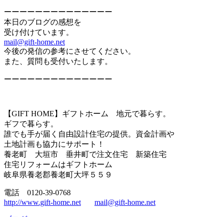
ーーーーーーーーーーーーーー
本日のブログの感想を
受け付けています。
mail@gift-home.net
今後の発信の参考にさせてください。
また、質問も受付いたします。
ーーーーーーーーーーーーーー
【GIFT HOME】ギフトホーム 地元で暮らす。
ギフで暮らす。
誰でも手が届く自由設計住宅の提供。資金計画や
土地計画も協力にサポート！
養老町 大垣市 垂井町で注文住宅 新築住宅
住宅リフォームはギフトホーム
岐阜県養老郡養老町大坪５５９
電話 0120-39-0768
http://www.gift-home.net
mail@gift-home.net