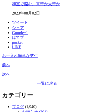
和室で悩む。真壁か大壁か
2023年08月02日
ツイート
シェア
Google+1
はてブ
pocket
LINE
お手入れ簡単な芝生
前へ
次へ
一覧に戻る
カテゴリー
ブログ
(1,940)
お知らせ (201)