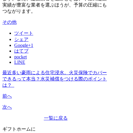
実績が豊富な業者を選ぶほうが、予算の圧縮にも
つながります。
その他
ツイート
シェア
Google+1
はてブ
pocket
LINE
最近多い豪雨による住宅浸水。火災保険でカバー
できるって本当？水災補償をつける際のポイント
は？
前へ
次へ
一覧に戻る
ギフトホーム
に